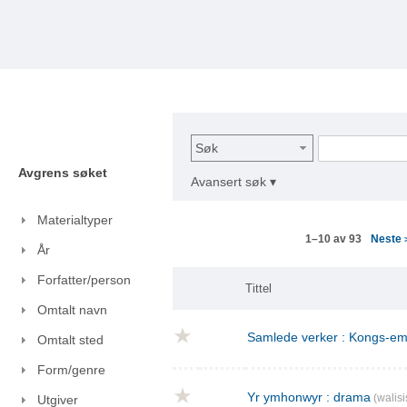
Søk
Avgrens søket
Avansert søk ▾
Materialtyper
Neste
1–10 av 93
År
Forfatter/person
Tittel
Omtalt navn
Samlede verker : Kongs-emn
Omtalt sted
Form/genre
Yr ymhonwyr : drama
(walisi
Utgiver