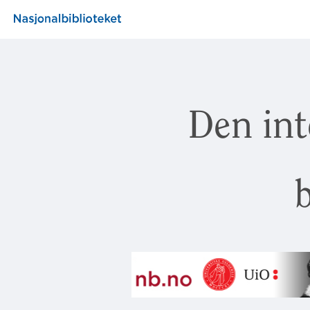
Den int
b