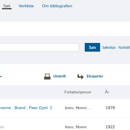
Søk
Verkliste
Om bibliografien
Søk
Søketips
Nullstill
Utskrift
Eksporter
>>
Forfatter/person
År
erne ; Brand ; Peer Gynt. 2
1978
Ibsen, Henrik ...
1922
Ibsen, Henrik
sk)