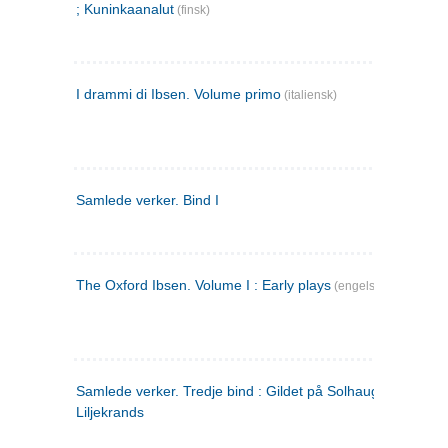
; Kuninkaanalut
(finsk)
I drammi di Ibsen. Volume primo
(italiensk)
Samlede verker. Bind I
The Oxford Ibsen. Volume I : Early plays
(engelsk)
Samlede verker. Tredje bind : Gildet på Solhaug ; Olaf
Liljekrands