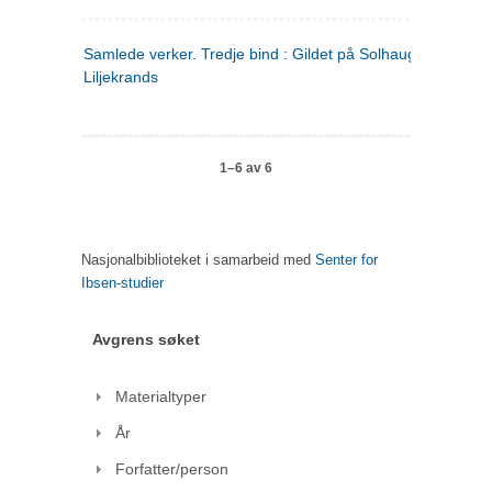
Samlede verker. Tredje bind : Gildet på Solhaug ; Olaf
Liljekrands
1–6 av 6
Nasjonalbiblioteket i samarbeid med
Senter for
Ibsen-studier
Avgrens søket
Materialtyper
År
Forfatter/person