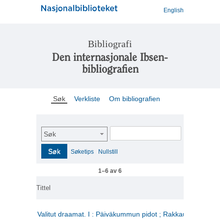
English
Bibliografi
Den internasjonale Ibsen-
bibliografien
Søk
Verkliste
Om bibliografien
Søk
Søk
Søketips
Nullstill
1–6 av 6
Tittel
Valitut draamat. I : Päiväkummun pidot ; Rakkauden kome