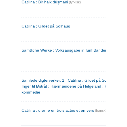
Catilina : Bir halk düşmani
(tyrkisk)
Catilina ; Gildet på Solhaug
Sämtliche Werke : Volksausgabe in fünf Bänden
(tysk)
Samlede digterverker. 1 : Catilina ; Gildet på Solhaug ; Fru
Inger til Østråt ; Hærmændene på Helgeland ; Kjærlighede
kommedie
Catilina : drame en trois actes et en vers
(fransk)