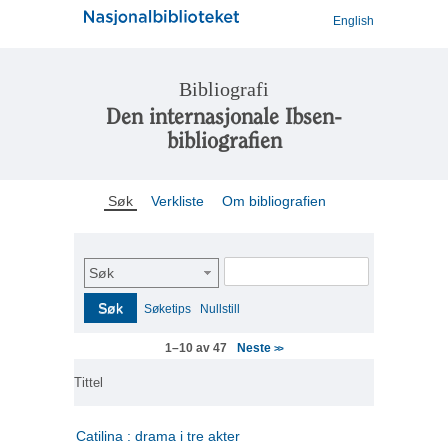
English
Bibliografi
Den internasjonale Ibsen-
bibliografien
Søk
Verkliste
Om bibliografien
Søk
Søk
Søketips
Nullstill
Neste
1–10 av 47
>>
Tittel
Catilina : drama i tre akter