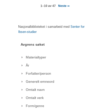
Neste
1–10 av 47
>>
Nasjonalbiblioteket i samarbeid med
Senter for
Ibsen-studier
Avgrens søket
Materialtyper
År
Forfatter/person
Generelt emneord
Omtalt navn
Omtalt verk
Form/genre