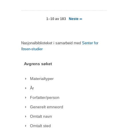
Neste
1–10 av 183
>>
Nasjonalbiblioteket i samarbeid med
Senter for
Ibsen-studier
Avgrens søket
Materialtyper
År
Forfatter/person
Generelt emneord
Omtalt navn
Omtalt sted