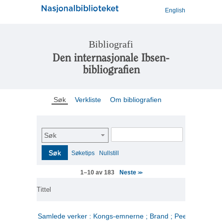
English
Bibliografi
Den internasjonale Ibsen-
bibliografien
Søk
Verkliste
Om bibliografien
Søk
Søk
Søketips
Nullstill
Neste
1–10 av 183
>>
Tittel
Samlede verker : Kongs-emnerne ; Brand ; Peer Gynt. 2