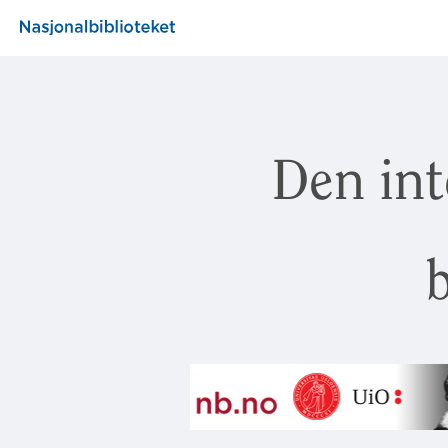
Den int
b