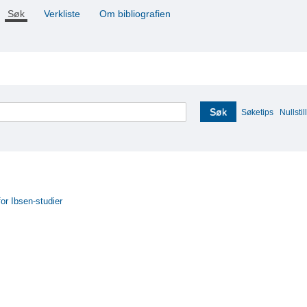
Søk
Verkliste
Om bibliografien
Søk
Søketips
Nullstill
for Ibsen-studier