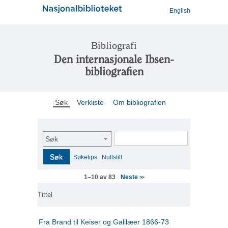
English
Bibliografi
Den internasjonale Ibsen-
bibliografien
Søk
Verkliste
Om bibliografien
Søk
Søk
Søketips
Nullstill
Neste
1–10 av 83
>>
Tittel
Fra Brand til Keiser og Galilæer 1866-73