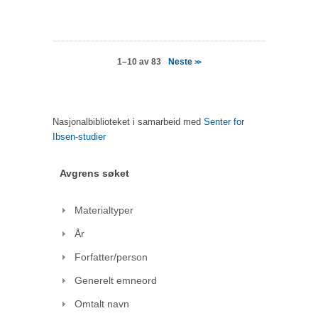
Neste
1–10 av 83
>>
Nasjonalbiblioteket i samarbeid med
Senter for
Ibsen-studier
Avgrens søket
Materialtyper
År
Forfatter/person
Generelt emneord
Omtalt navn