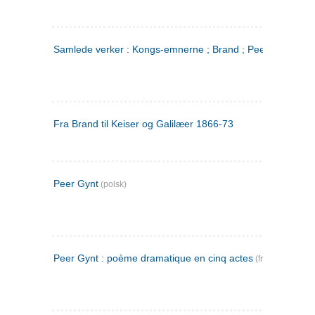
Samlede verker : Kongs-emnerne ; Brand ; Peer Gynt. 2
Fra Brand til Keiser og Galilæer 1866-73
Peer Gynt
(polsk)
Peer Gynt : poème dramatique en cinq actes
(fransk)