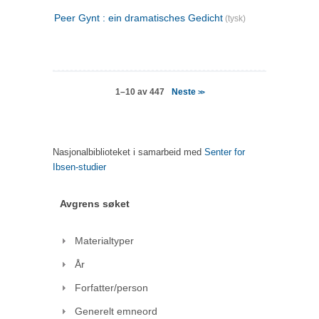
Peer Gynt : ein dramatisches Gedicht
(tysk)
Neste
1–10 av 447
>>
Nasjonalbiblioteket i samarbeid med
Senter for
Ibsen-studier
Avgrens søket
Materialtyper
År
Forfatter/person
Generelt emneord