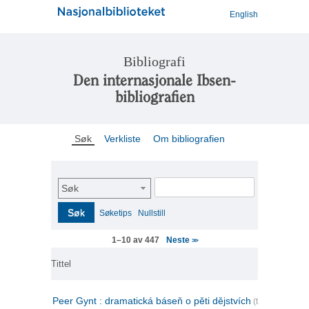
English
Bibliografi
Den internasjonale Ibsen-
bibliografien
Søk
Verkliste
Om bibliografien
Søk
Søk
Søketips
Nullstill
Neste
1–10 av 447
>>
Tittel
Peer Gynt : dramatická báseň o pěti dějstvích
(tsjekkisk)