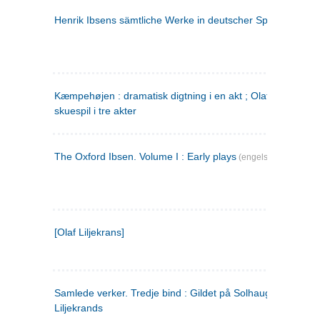
Henrik Ibsens sämtliche Werke in deutscher Sprache. 2
(ty
Kæmpehøjen : dramatisk digtning i en akt ; Olaf Liljekrans 
skuespil i tre akter
The Oxford Ibsen. Volume I : Early plays
(engelsk)
[Olaf Liljekrans]
Samlede verker. Tredje bind : Gildet på Solhaug ; Olaf
Liljekrands