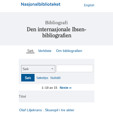
English
Bibliografi
Den internasjonale Ibsen-
bibliografien
Søk
Verkliste
Om bibliografien
Søk
Søk
Søketips
Nullstill
Neste
1–10 av 15
>>
Tittel
Olaf Liljekrans : Skuespil i tre akter