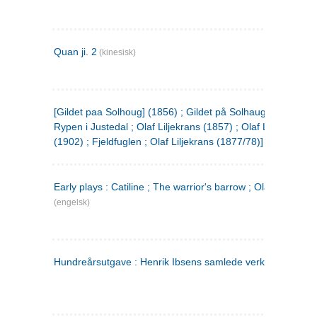
Quan ji. 2
(kinesisk)
[Gildet paa Solhoug] (1856) ; Gildet på Solhaug (1883) ;
Rypen i Justedal ; Olaf Liljekrans (1857) ; Olaf Liljekrans
(1902) ; Fjeldfuglen ; Olaf Liljekrans (1877/78)]
Early plays : Catiline ; The warrior's barrow ; Olaf Liljekran
(engelsk)
Hundreårsutgave : Henrik Ibsens samlede verker. 3