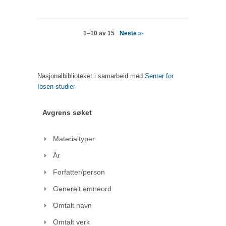
Neste
1–10 av 15
>>
Nasjonalbiblioteket i samarbeid med
Senter for
Ibsen-studier
Avgrens søket
Materialtyper
År
Forfatter/person
Generelt emneord
Omtalt navn
Omtalt verk