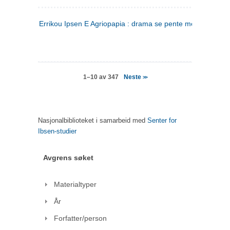
Errikou Ipsen E Agriopapia : drama se pente mere
(gresk)
Neste
1–10 av 347
>>
Nasjonalbiblioteket i samarbeid med
Senter for
Ibsen-studier
Avgrens søket
Materialtyper
År
Forfatter/person