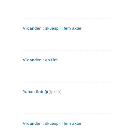
Vildanden : skuespil i fem akter
Vildanden : en film
Yaban ördeği
(tyrkisk)
Vildanden : skuespil i fem akter