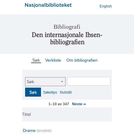
English
Bibliografi
Den internasjonale Ibsen-
bibliografien
Søk
Verkliste
Om bibliografien
Søk
Søk
Søketips
Nullstill
Neste
1–10 av 347
>>
Tittel
Drame
(kroatisk)