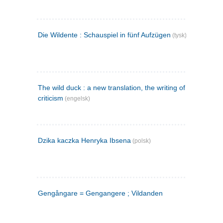
Die Wildente : Schauspiel in fünf Aufzügen
(tysk)
The wild duck : a new translation, the writing of the play,
criticism
(engelsk)
Dzika kaczka Henryka Ibsena
(polsk)
Gengångare = Gengangere ; Vildanden