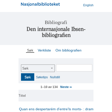
English
Bibliografi
Den internasjonale Ibsen-
bibliografien
Søk
Verkliste
Om bibliografien
Søk
Søk
Søketips
Nullstill
Neste
1–10 av 134
>>
Tittel
Quan ens despertarém d'entre'ls morts- : drama en tres