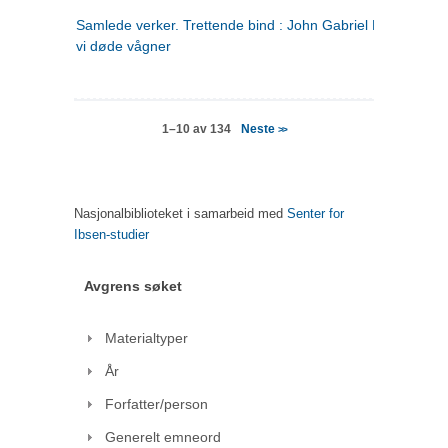
Samlede verker. Trettende bind : John Gabriel Borkman ; 
vi døde vågner
Neste
1–10 av 134
>>
Nasjonalbiblioteket i samarbeid med
Senter for
Ibsen-studier
Avgrens søket
Materialtyper
År
Forfatter/person
Generelt emneord