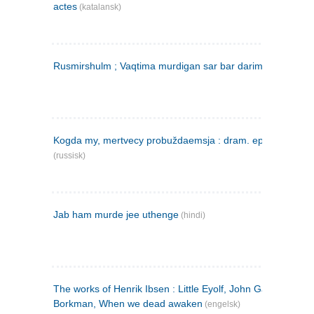
actes
(katalansk)
Rusmirshulm ; Vaqtima murdigan sar bar darim
(farsi)
Kogda my, mertvecy probuždaemsja : dram. epilog v 3 d
(russisk)
Jab ham murde jee uthenge
(hindi)
The works of Henrik Ibsen : Little Eyolf, John Gabriel
Borkman, When we dead awaken
(engelsk)