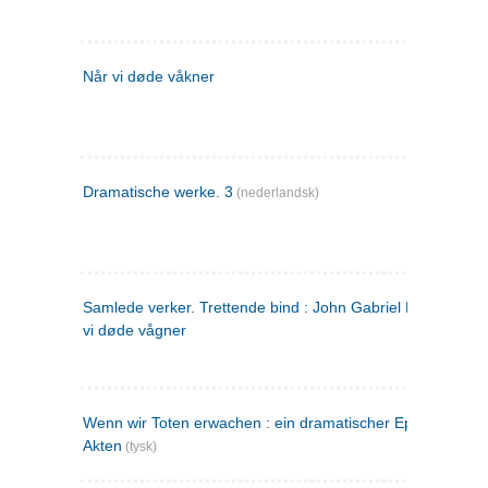
Når vi døde våkner
Dramatische werke. 3
(nederlandsk)
Samlede verker. Trettende bind : John Gabriel Borkman ; 
vi døde vågner
Wenn wir Toten erwachen : ein dramatischer Epilog in drei
Akten
(tysk)