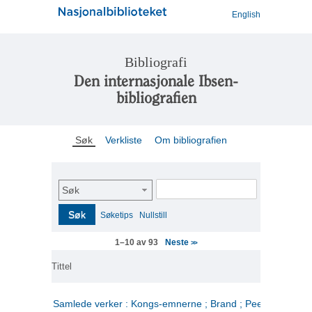
English
Bibliografi
Den internasjonale Ibsen-
bibliografien
Søk
Verkliste
Om bibliografien
Søk
Søk
Søketips
Nullstill
Neste
1–10 av 93
>>
Tittel
Samlede verker : Kongs-emnerne ; Brand ; Peer Gynt. 2