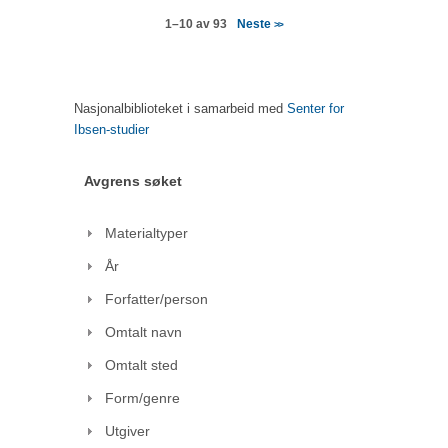
Neste
1–10 av 93
>>
Nasjonalbiblioteket i samarbeid med
Senter for
Ibsen-studier
Avgrens søket
Materialtyper
År
Forfatter/person
Omtalt navn
Omtalt sted
Form/genre
Utgiver