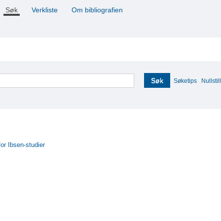
Søk
Verkliste
Om bibliografien
Søk
Søketips
Nullstill
for Ibsen-studier