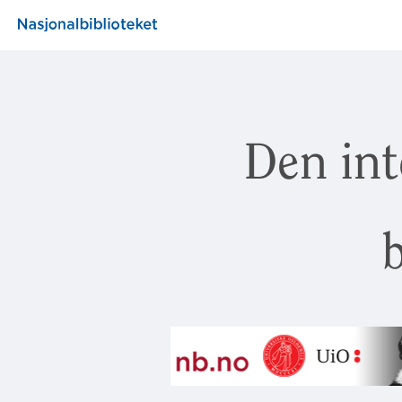
Den int
b