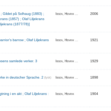
 ; Gildet på Solhaug (1883) ;
2006
Ibsen, Henrik ...
krans (1857) ; Olaf Liljekrans
iljekrans (1877/78)]
warrior's barrow ; Olaf Liljekrans
1921
Ibsen, Henrik ...
bsens samlede verker. 3
1929
Ibsen, Henrik ...
rke in deutscher Sprache. 2
1898
Ibsen, Henrik ...
(tysk)
ing i en akt ; Olaf Liljekrans :
1904
Ibsen, Henrik