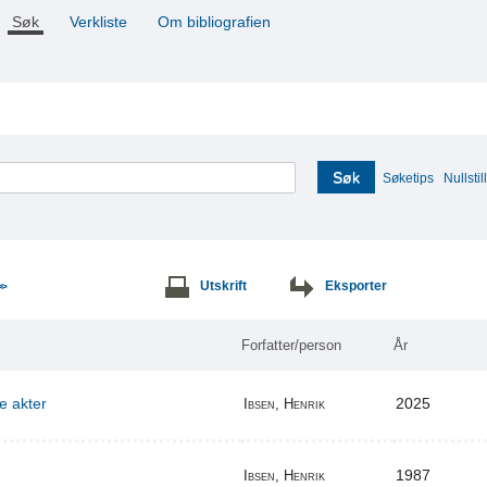
Søk
Verkliste
Om bibliografien
Søk
Søketips
Nullstill
Utskrift
Eksporter
>>
Forfatter/person
År
re akter
2025
Ibsen, Henrik
1987
Ibsen, Henrik