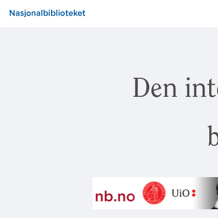
Den int
b