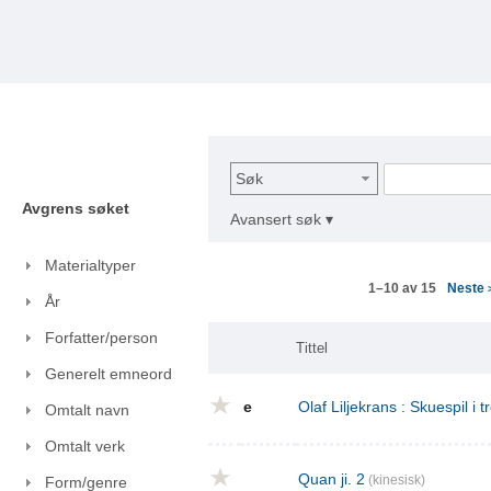
Søk
Avgrens søket
Avansert søk ▾
Materialtyper
Neste
1–10 av 15
År
Forfatter/person
Tittel
Generelt emneord
e
Olaf Liljekrans : Skuespil i t
Omtalt navn
Omtalt verk
Quan ji. 2
(kinesisk)
Form/genre