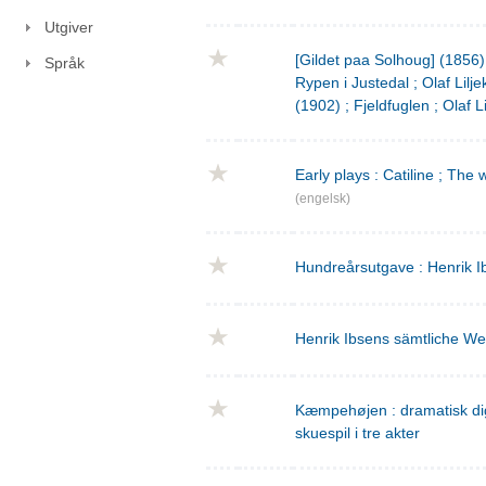
Utgiver
[Gildet paa Solhoug] (1856)
Språk
Rypen i Justedal ; Olaf Lilje
(1902) ; Fjeldfuglen ; Olaf L
Early plays : Catiline ; The 
(engelsk)
Hundreårsutgave : Henrik I
Henrik Ibsens sämtliche We
Kæmpehøjen : dramatisk digtn
skuespil i tre akter