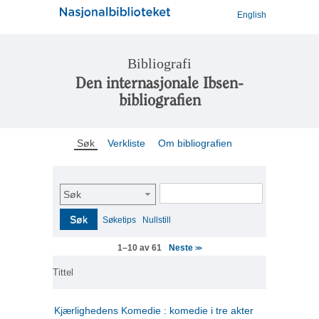
English
Bibliografi
Den internasjonale Ibsen-
bibliografien
Søk
Verkliste
Om bibliografien
Søk
Søk
Søketips
Nullstill
Neste
1–10 av 61
>>
Tittel
Kjærlighedens Komedie : komedie i tre akter