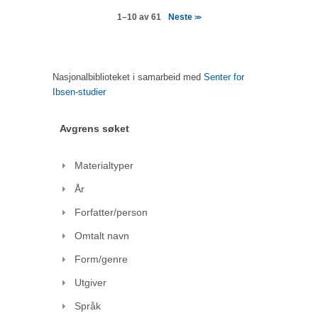
Neste
1–10 av 61
>>
Nasjonalbiblioteket i samarbeid med
Senter for
Ibsen-studier
Avgrens søket
Materialtyper
År
Forfatter/person
Omtalt navn
Form/genre
Utgiver
Språk