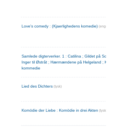
Love's comedy : (Kjaerlighedens komedie)
(engelsk)
Samlede digterverker. 1 : Catilina ; Gildet på Solhaug ; Fru
Inger til Østråt ; Hærmændene på Helgeland ; Kjærlighede
kommedie
Lied des Dichters
(tysk)
Komödie der Liebe : Komödie in drei Akten
(tysk)