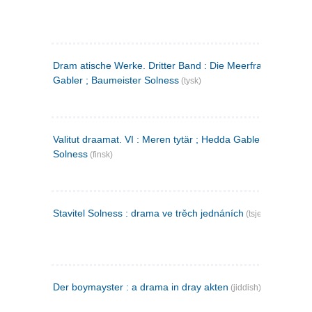
Dram atische Werke. Dritter Band : Die Meerfrau ; Hedda
Gabler ; Baumeister Solness
(tysk)
Valitut draamat. VI : Meren tytär ; Hedda Gabler ; Rakentaj
Solness
(finsk)
Stavitel Solness : drama ve trěch jednáních
(tsjekkisk)
Der boymayster : a drama in dray akten
(jiddish)