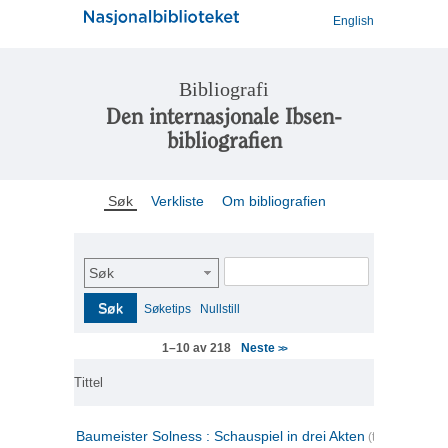
English
Bibliografi
Den internasjonale Ibsen-
bibliografien
Søk
Verkliste
Om bibliografien
Søk
Søk
Søketips
Nullstill
Neste
1–10 av 218
>>
Tittel
Baumeister Solness : Schauspiel in drei Akten
(tysk)