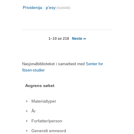
Prividenija : p'esy
(russisk)
Neste
1–10 av 218
>>
Nasjonalbiblioteket i samarbeid med
Senter for
Ibsen-studier
Avgrens søket
Materialtyper
År
Forfatter/person
Generelt emneord