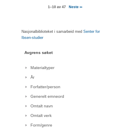
Neste
1–10 av 47
>>
Nasjonalbiblioteket i samarbeid med
Senter for
Ibsen-studier
Avgrens søket
Materialtyper
År
Forfatter/person
Generelt emneord
Omtalt navn
Omtalt verk
Form/genre