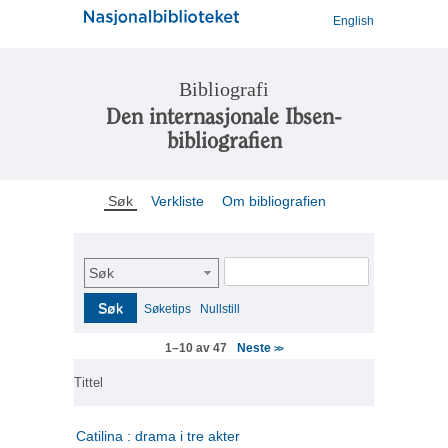
English
Bibliografi
Den internasjonale Ibsen-
bibliografien
Søk
Verkliste
Om bibliografien
Søk
Søk
Søketips
Nullstill
Neste
1–10 av 47
>>
Tittel
Catilina : drama i tre akter