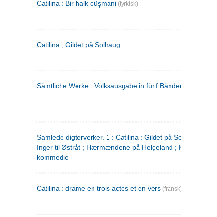
Catilina : Bir halk düşmani
(tyrkisk)
Catilina ; Gildet på Solhaug
Sämtliche Werke : Volksausgabe in fünf Bänden
(tysk)
Samlede digterverker. 1 : Catilina ; Gildet på Solhaug ; Fru
Inger til Østråt ; Hærmændene på Helgeland ; Kjærlighede
kommedie
Catilina : drame en trois actes et en vers
(fransk)