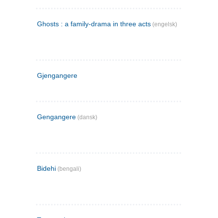
Ghosts : a family-drama in three acts
(engelsk)
Gjengangere
Gengangere
(dansk)
Bidehi
(bengali)