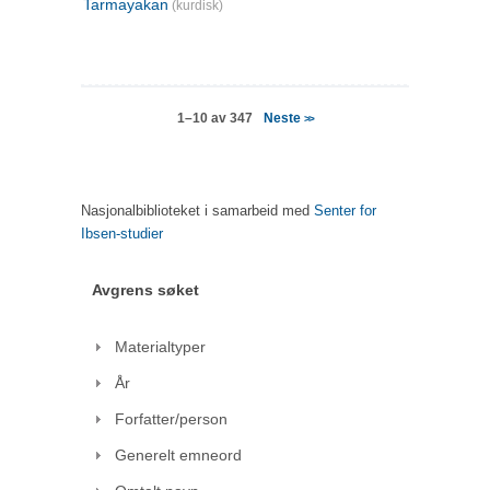
Tarmayakan
(kurdisk)
Neste
1–10 av 347
>>
Nasjonalbiblioteket i samarbeid med
Senter for
Ibsen-studier
Avgrens søket
Materialtyper
År
Forfatter/person
Generelt emneord