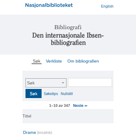
English
Bibliografi
Den internasjonale Ibsen-
bibliografien
Søk
Verkliste
Om bibliografien
Søk
Søk
Søketips
Nullstill
Neste
1–10 av 347
>>
Tittel
Drame
(kroatisk)