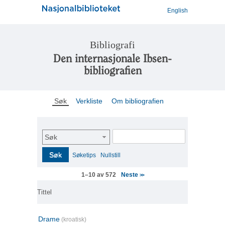
English
Bibliografi
Den internasjonale Ibsen-
bibliografien
Søk
Verkliste
Om bibliografien
Søk
Søk
Søketips
Nullstill
Neste
1–10 av 572
>>
Tittel
Drame
(kroatisk)