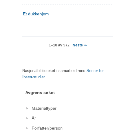
Et dukkehjem
Neste
1–10 av 572
>>
Nasjonalbiblioteket i samarbeid med
Senter for
Ibsen-studier
Avgrens søket
Materialtyper
År
Forfatter/person