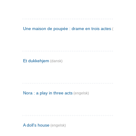
Une maison de poupée : drame en trois actes
(fransk)
Et dukkehjem
(dansk)
Nora : a play in three acts
(engelsk)
A doll's house
(engelsk)