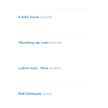
A doll's house
(engelsk)
Yibusheng xiju xuan
(kinesisk)
Lutkina kuća : Nora
(kroatisk)
Malî bûkeleyek
(sorani)