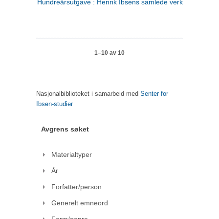
Hundreårsutgave : Henrik Ibsens samlede verker. 1
1–10 av 10
Nasjonalbiblioteket i samarbeid med
Senter for
Ibsen-studier
Avgrens søket
Materialtyper
År
Forfatter/person
Generelt emneord