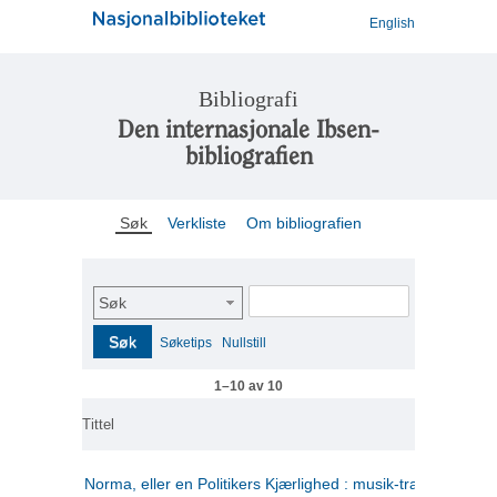
English
Bibliografi
Den internasjonale Ibsen-
bibliografien
Søk
Verkliste
Om bibliografien
Søk
Søk
Søketips
Nullstill
1–10 av 10
Tittel
Norma, eller en Politikers Kjærlighed : musik-tragedie i tre