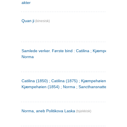
akter
Quan ji
(kinesisk)
Samlede verker. Første bind : Catilina ; Kjæmpehøien ;
Norma
Catilina (1850) ; Catilina (1875) ; Kjæmpehøien (1850) ;
Kjæmpehøien (1854) ; Norma ; Sancthansnatten
Norma, aneb Politikova Laska
(tsjekkisk)