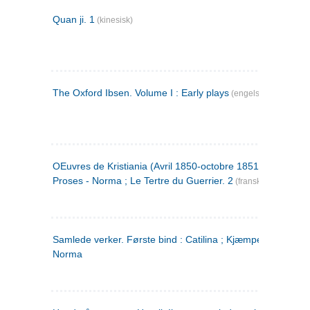
Quan ji. 1
(kinesisk)
The Oxford Ibsen. Volume I : Early plays
(engelsk)
OEuvres de Kristiania (Avril 1850-octobre 1851) : Poèmes 
Proses - Norma ; Le Tertre du Guerrier. 2
(fransk)
Samlede verker. Første bind : Catilina ; Kjæmpehøien ;
Norma