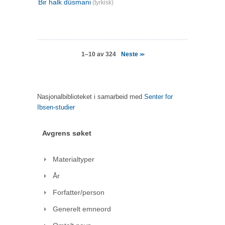
Bir halk düsmani
(tyrkisk)
Neste
1–10 av 324
>>
Nasjonalbiblioteket i samarbeid med
Senter for
Ibsen-studier
Avgrens søket
Materialtyper
År
Forfatter/person
Generelt emneord