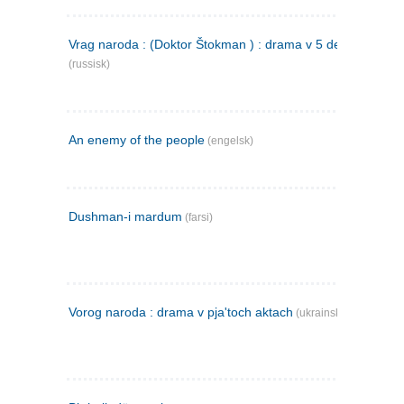
Vrag naroda : (Doktor Štokman ) : drama v 5 dejstvijach
(russisk)
An enemy of the people
(engelsk)
Dushman-i mardum
(farsi)
Vorog naroda : drama v pja'toch aktach
(ukrainsk)