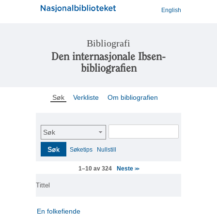
English
Bibliografi
Den internasjonale Ibsen-
bibliografien
Søk
Verkliste
Om bibliografien
Søk
Søk
Søketips
Nullstill
Neste
1–10 av 324
>>
Tittel
En folkefiende