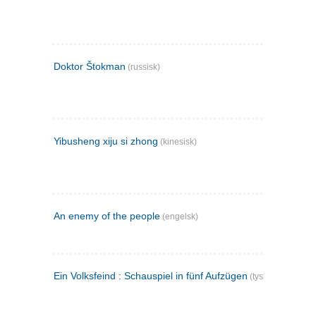
Doktor Štokman
(russisk)
Yibusheng xiju si zhong
(kinesisk)
An enemy of the people
(engelsk)
Ein Volksfeind : Schauspiel in fünf Aufzügen
(tysk)