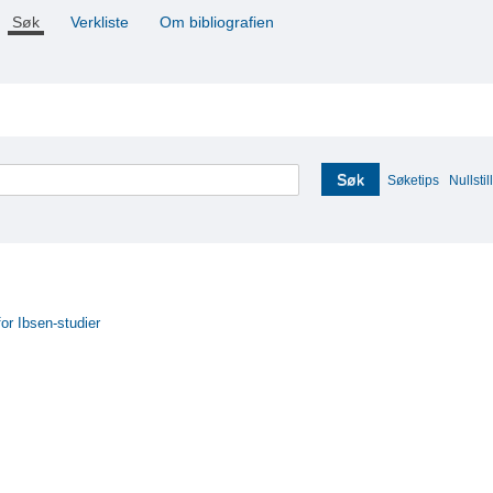
Søk
Verkliste
Om bibliografien
Søk
Søketips
Nullstill
for Ibsen-studier