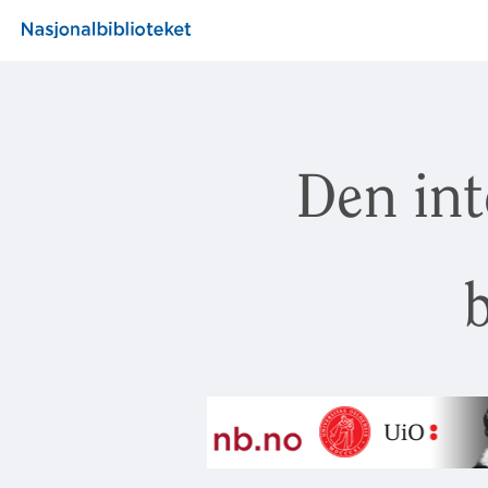
Den int
b