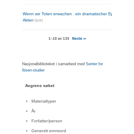
Wenn wir Toten erwachen : ein dramatischer Epilog in drei
Akten
(tysk)
Neste
1–10 av 134
>>
Nasjonalbiblioteket i samarbeid med
Senter for
Ibsen-studier
Avgrens søket
Materialtyper
År
Forfatter/person
Generelt emneord