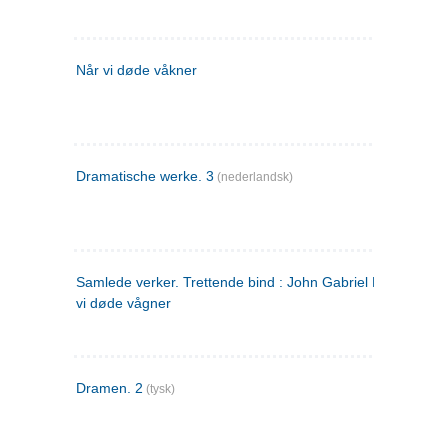
Når vi døde våkner
Dramatische werke. 3
(nederlandsk)
Samlede verker. Trettende bind : John Gabriel Borkman ; 
vi døde vågner
Dramen. 2
(tysk)