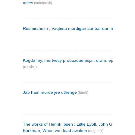
actes
(katalansk)
Rusmirshulm ; Vaqtima murdigan sar bar darim
(farsi)
Kogda my, mertvecy probuždaemsja : dram. epilog v 3 d
(russisk)
Jab ham murde jee uthenge
(hindi)
The works of Henrik Ibsen : Little Eyolf, John Gabriel
Borkman, When we dead awaken
(engelsk)