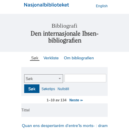
English
Bibliografi
Den internasjonale Ibsen-
bibliografien
Søk
Verkliste
Om bibliografien
Søk
Søk
Søketips
Nullstill
Neste
1–10 av 134
>>
Tittel
Quan ens despertarém d'entre'ls morts- : drama en tres