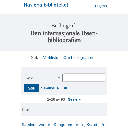
English
Bibliografi
Den internasjonale Ibsen-
bibliografien
Søk
Verkliste
Om bibliografien
Søk
Søk
Søketips
Nullstill
Neste
1–10 av 93
>>
Tittel
Samlede verker : Kongs-emnerne ; Brand ; Peer Gynt. 2