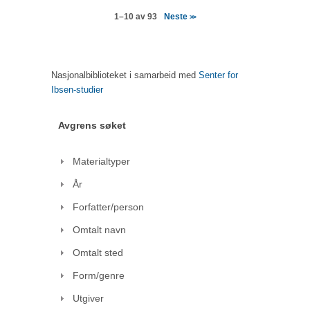
Neste
1–10 av 93
>>
Nasjonalbiblioteket i samarbeid med
Senter for
Ibsen-studier
Avgrens søket
Materialtyper
År
Forfatter/person
Omtalt navn
Omtalt sted
Form/genre
Utgiver