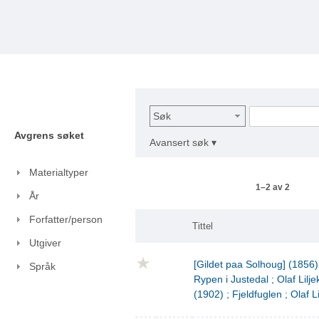
Søk
Avgrens søket
Avansert søk ▾
Materialtyper
1–2 av 2
År
Forfatter/person
Tittel
Utgiver
[Gildet paa Solhoug] (1856)
Språk
Rypen i Justedal ; Olaf Lilje
(1902) ; Fjeldfuglen ; Olaf L