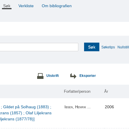
Søk
Verkliste
Om bibliografien
Søk
Søketips
Nullstill
Utskrift
Eksporter
Forfatter/person
År
 ; Gildet på Solhaug (1883) ;
2006
Ibsen, Henrik ...
krans (1857) ; Olaf Liljekrans
iljekrans (1877/78)]