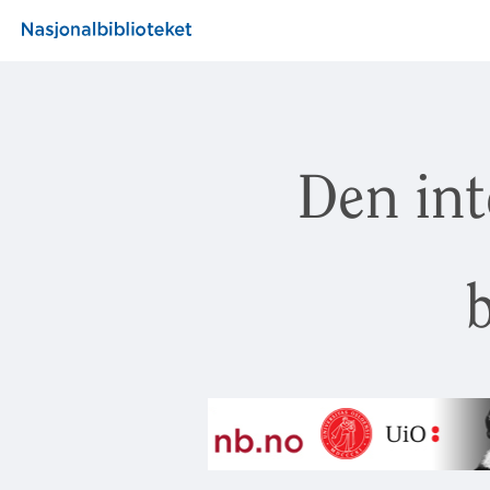
Den int
b