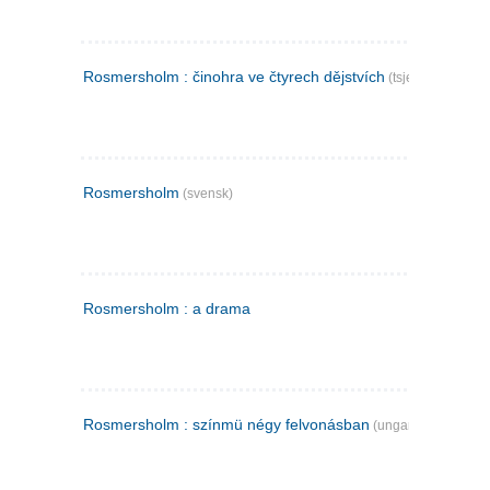
Rosmersholm : činohra ve čtyrech dějstvích
(tsjekkisk)
Rosmersholm
(svensk)
Rosmersholm : a drama
Rosmersholm : színmü négy felvonásban
(ungarsk)