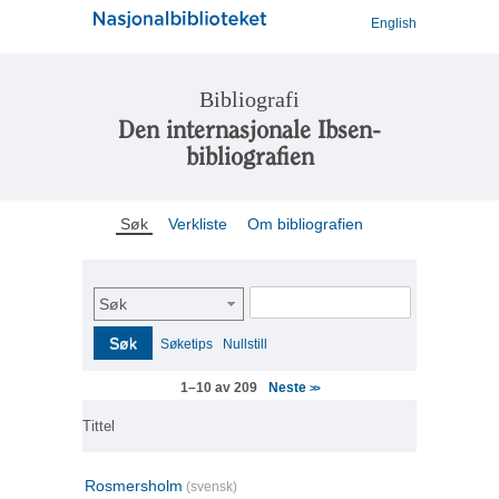
English
Bibliografi
Den internasjonale Ibsen-
bibliografien
Søk
Verkliste
Om bibliografien
Søk
Søk
Søketips
Nullstill
Neste
1–10 av 209
>>
Tittel
Rosmersholm
(svensk)