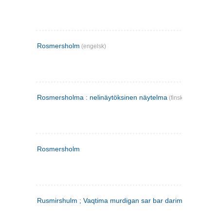
Rosmersholm
(engelsk)
Rosmersholma : nelinäytöksinen näytelma
(finsk)
Rosmersholm
Rusmirshulm ; Vaqtima murdigan sar bar darim
(farsi)