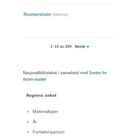
Rosmersholm
(italiensk)
Neste
1–10 av 209
>>
Nasjonalbiblioteket i samarbeid med
Senter for
Ibsen-studier
Avgrens søket
Materialtyper
År
Forfatter/person