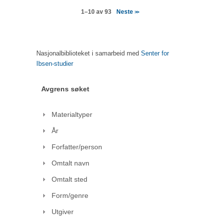
Neste
1–10 av 93
>>
Nasjonalbiblioteket i samarbeid med
Senter for
Ibsen-studier
Avgrens søket
Materialtyper
År
Forfatter/person
Omtalt navn
Omtalt sted
Form/genre
Utgiver