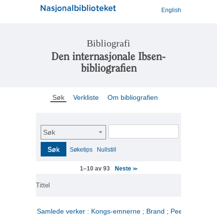
English
Bibliografi
Den internasjonale Ibsen-
bibliografien
Søk
Verkliste
Om bibliografien
Søk
Søk
Søketips
Nullstill
Neste
1–10 av 93
>>
Tittel
Samlede verker : Kongs-emnerne ; Brand ; Peer Gynt. 2