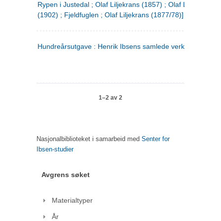
Rypen i Justedal ; Olaf Liljekrans (1857) ; Olaf Liljekrans
(1902) ; Fjeldfuglen ; Olaf Liljekrans (1877/78)]
Hundreårsutgave : Henrik Ibsens samlede verker. 3
1–2 av 2
Nasjonalbiblioteket i samarbeid med
Senter for
Ibsen-studier
Avgrens søket
Materialtyper
År