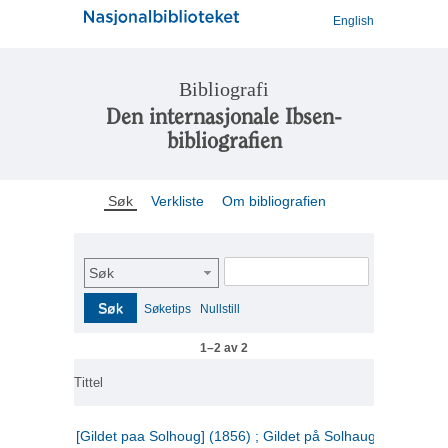
English
Bibliografi
Den internasjonale Ibsen-
bibliografien
Søk
Verkliste
Om bibliografien
Søk
Søk
Søketips
Nullstill
1–2 av 2
Tittel
[Gildet paa Solhoug] (1856) ; Gildet på Solhaug (1883) ;