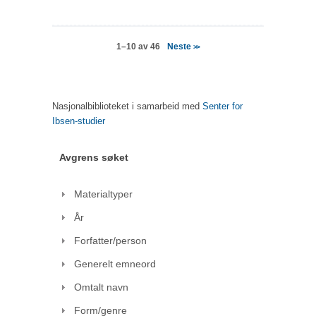
Neste
1–10 av 46
>>
Nasjonalbiblioteket i samarbeid med
Senter for
Ibsen-studier
Avgrens søket
Materialtyper
År
Forfatter/person
Generelt emneord
Omtalt navn
Form/genre