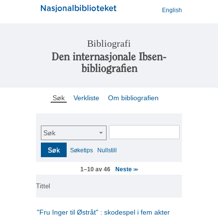
English
Bibliografi
Den internasjonale Ibsen-
bibliografien
Søk
Verkliste
Om bibliografien
Søk
Søk
Søketips
Nullstill
Neste
1–10 av 46
>>
Tittel
"Fru Inger til Østråt" : skodespel i fem akter