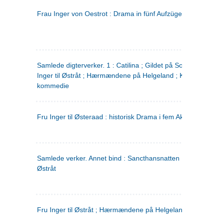
Frau Inger von Oestrot : Drama in fünf Aufzügen
(tysk)
Samlede digterverker. 1 : Catilina ; Gildet på Solhaug ; Fru
Inger til Østråt ; Hærmændene på Helgeland ; Kjærlighede
kommedie
Fru Inger til Østeraad : historisk Drama i fem Akter
Samlede verker. Annet bind : Sancthansnatten ; Fru Inger ti
Østråt
Fru Inger til Østråt ; Hærmændene på Helgeland