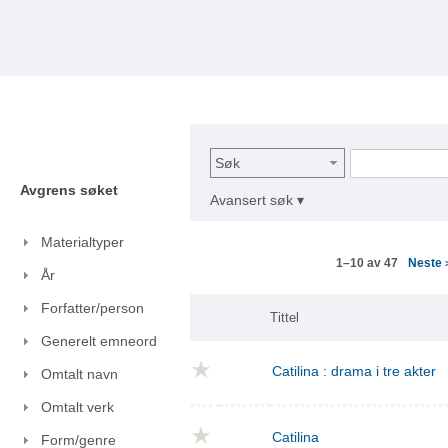
Søk
Avgrens søket
Avansert søk ▾
Materialtyper
Neste
1–10 av 47
År
Forfatter/person
Tittel
Generelt emneord
Catilina : drama i tre akter
Omtalt navn
Omtalt verk
Catilina
Form/genre