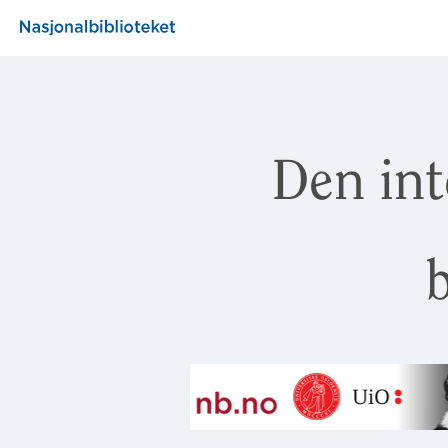
Den int
b