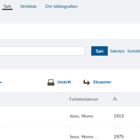
Søk
Verkliste
Om bibliografien
Søk
Søketips
Nullstill
Utskrift
Eksporter
>>
Forfatter/person
År
1913
Ibsen, Henrik
1975
Ibsen, Henrik ...