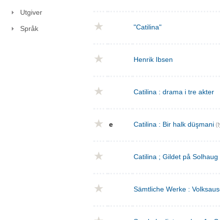
Utgiver
"Catilina"
Språk
Henrik Ibsen
Catilina : drama i tre akter
e
Catilina : Bir halk düşmani
(t
Catilina ; Gildet på Solhaug
Sämtliche Werke : Volksaus