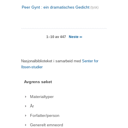
Peer Gynt : ein dramatisches Gedicht
(tysk)
Neste
1–10 av 447
>>
Nasjonalbiblioteket i samarbeid med
Senter for
Ibsen-studier
Avgrens søket
Materialtyper
År
Forfatter/person
Generelt emneord