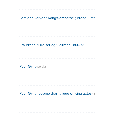
Samlede verker : Kongs-emnerne ; Brand ; Peer Gynt. 2
Fra Brand til Keiser og Galilæer 1866-73
Peer Gynt
(polsk)
Peer Gynt : poème dramatique en cinq actes
(fransk)