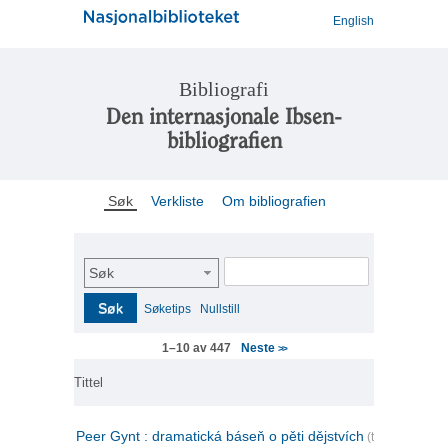
English
Bibliografi
Den internasjonale Ibsen-
bibliografien
Søk
Verkliste
Om bibliografien
Søk
Søk
Søketips
Nullstill
Neste
1–10 av 447
>>
Tittel
Peer Gynt : dramatická báseň o pěti dějstvích
(tsjekkisk)