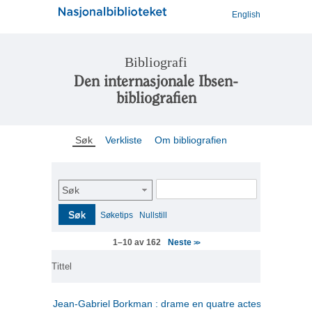
English
Bibliografi
Den internasjonale Ibsen-
bibliografien
Søk
Verkliste
Om bibliografien
Søk
Søk
Søketips
Nullstill
Neste
1–10 av 162
>>
Tittel
Jean-Gabriel Borkman : drame en quatre actes
(fransk)