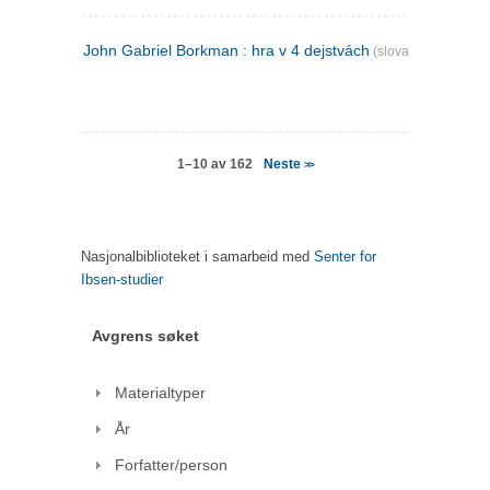
John Gabriel Borkman : hra v 4 dejstvách
(slovakisk)
Neste
1–10 av 162
>>
Nasjonalbiblioteket i samarbeid med
Senter for
Ibsen-studier
Avgrens søket
Materialtyper
År
Forfatter/person