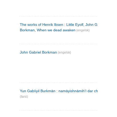
The works of Henrik Ibsen : Little Eyolf, John Gabriel
Borkman, When we dead awaken
(engelsk)
John Gabriel Borkman
(engelsk)
Yun Gabīiyil Burkmān : namāyishnāmihʹī dar chahār pardih
(farsi)