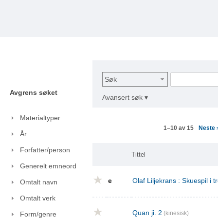
Søk
Avgrens søket
Avansert søk ▾
Materialtyper
Neste
1–10 av 15
År
Forfatter/person
Tittel
Generelt emneord
e
Olaf Liljekrans : Skuespil i t
Omtalt navn
Omtalt verk
Quan ji. 2
(kinesisk)
Form/genre