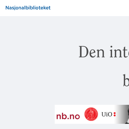
Den int
b