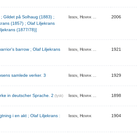
 ; Gildet på Solhaug (1883) ;
2006
Ibsen, Henrik ...
krans (1857) ; Olaf Liljekrans
iljekrans (1877/78)]
warrior's barrow ; Olaf Liljekrans
1921
Ibsen, Henrik ...
bsens samlede verker. 3
1929
Ibsen, Henrik ...
rke in deutscher Sprache. 2
1898
Ibsen, Henrik ...
(tysk)
ing i en akt ; Olaf Liljekrans :
1904
Ibsen, Henrik