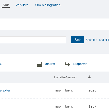
Søk
Verkliste
Om bibliografien
Søk
Søketips
Nullstill
Utskrift
Eksporter
>>
Forfatter/person
År
re akter
2025
Ibsen, Henrik
1987
Ibsen, Henrik