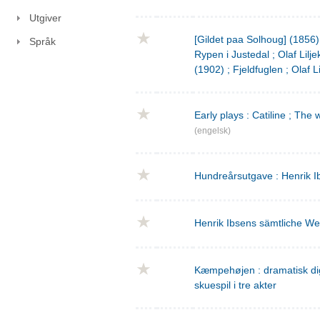
Utgiver
[Gildet paa Solhoug] (1856)
Språk
Rypen i Justedal ; Olaf Lilje
(1902) ; Fjeldfuglen ; Olaf L
Early plays : Catiline ; The 
(engelsk)
Hundreårsutgave : Henrik I
Henrik Ibsens sämtliche We
Kæmpehøjen : dramatisk digtn
skuespil i tre akter