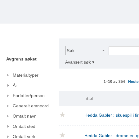
Søk
Avgrens søket
Avansert søk ▾
Materialtyper
Nest
1–10 av 354
År
Forfatter/person
Tittel
Generelt emneord
Hedda Gabler : skuespil i fi
Omtalt navn
Omtalt sted
Hedda Gabler : drame en q
Omtalt verk