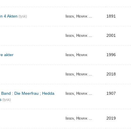
in 4 Akten
1891
Ibsen, Henrik ...
(tysk)
2001
Ibsen, Henrik ...
re akter
1996
Ibsen, Henrik
2018
Ibsen, Henrik ...
r Band : Die Meerfrau ; Hedda
1907
Ibsen, Henrik ...
s
(tysk)
2019
Ibsen, Henrik ...