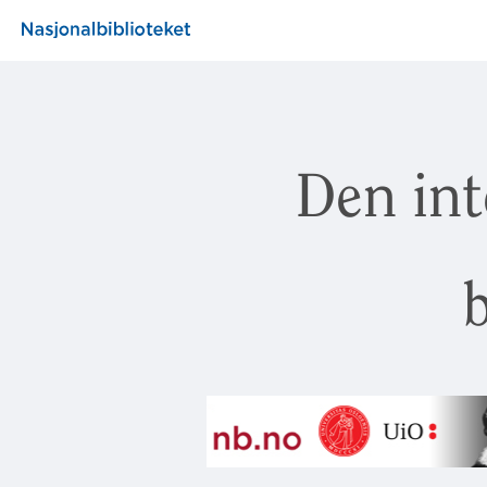
Den int
b