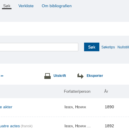
Søk
Verkliste
Om bibliografien
Søk
Søketips
Nullstill
e
Utskrift
Eksporter
>>
Forfatter/person
År
re akter
1890
Ibsen, Henrik
uatre actes
1892
Ibsen, Henrik ...
(fransk)