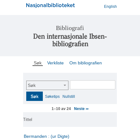
English
Bibliografi
Den internasjonale Ibsen-
bibliografien
Søk
Verkliste
Om bibliografien
Søk
Søk
Søketips
Nullstill
Neste
1–10 av 24
>>
Tittel
Bermanden : (ur Digte)