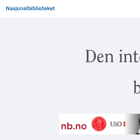
Den int
b