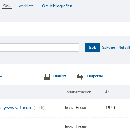
Søk
Verkliste
Om bibliografien
Søk
Søketips
Nullstill
Utskrift
Eksporter
>>
Forfatter/person
År
tyczny w 1 akcie
1920
Ibsen, Henrik ...
(polsk)
Ibsen, Henrik ...