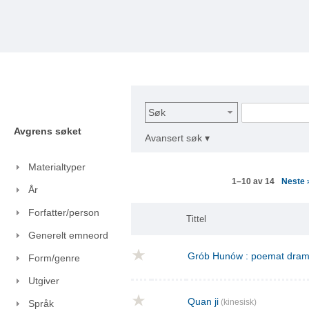
Søk
Avgrens søket
Avansert søk ▾
Materialtyper
Neste
1–10 av 14
År
Forfatter/person
Tittel
Generelt emneord
Grób Hunów : poemat drama
Form/genre
Utgiver
Quan ji
(kinesisk)
Språk