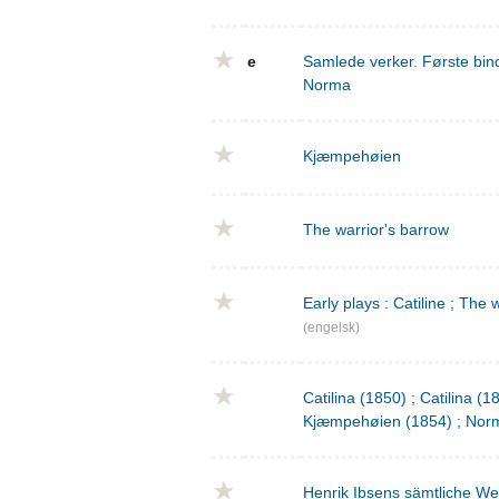
e
Samlede verker. Første bind
Norma
Kjæmpehøien
The warrior's barrow
Early plays : Catiline ; The 
(engelsk)
Catilina (1850) ; Catilina (
Kjæmpehøien (1854) ; Norm
Henrik Ibsens sämtliche We