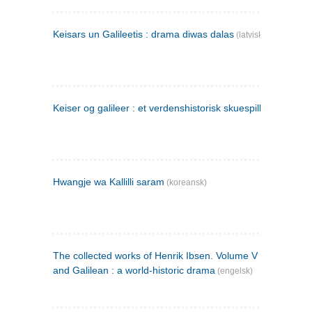
Keisars un Galileetis : drama diwas dalas
(latvisk)
Keiser og galileer : et verdenshistorisk skuespill (1873)
Hwangje wa Kallilli saram
(koreansk)
The collected works of Henrik Ibsen. Volume V : Emperor
and Galilean : a world-historic drama
(engelsk)