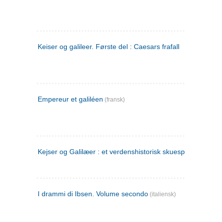
Keiser og galileer. Første del : Caesars frafall
Empereur et galiléen
(fransk)
Kejser og Galilæer : et verdenshistorisk skuespil
I drammi di Ibsen. Volume secondo
(italiensk)