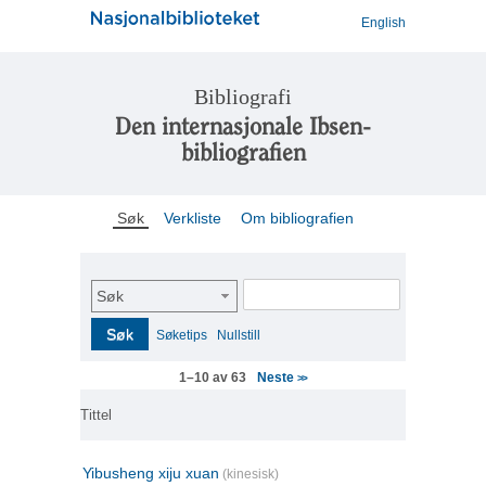
English
Bibliografi
Den internasjonale Ibsen-
bibliografien
Søk
Verkliste
Om bibliografien
Søk
Søk
Søketips
Nullstill
Neste
1–10 av 63
>>
Tittel
Yibusheng xiju xuan
(kinesisk)