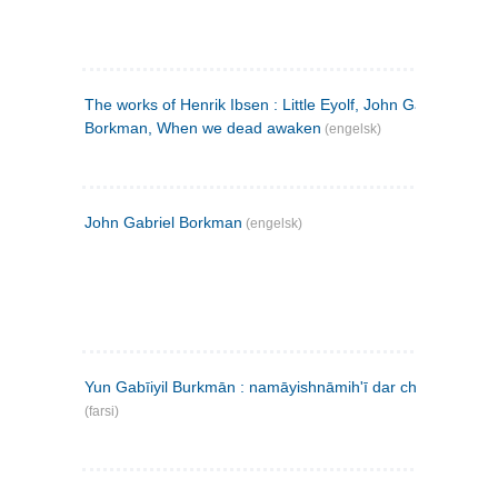
The works of Henrik Ibsen : Little Eyolf, John Gabriel
Borkman, When we dead awaken
(engelsk)
John Gabriel Borkman
(engelsk)
Yun Gabīiyil Burkmān : namāyishnāmihʹī dar chahār pardih
(farsi)