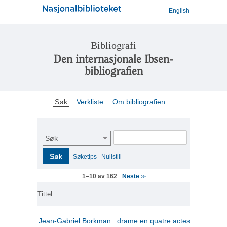
English
Bibliografi
Den internasjonale Ibsen-
bibliografien
Søk
Verkliste
Om bibliografien
Søk
Søk
Søketips
Nullstill
Neste
1–10 av 162
>>
Tittel
Jean-Gabriel Borkman : drame en quatre actes
(fransk)