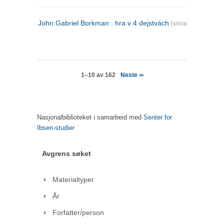
John Gabriel Borkman : hra v 4 dejstvách
(slovakisk)
Neste
1–10 av 162
>>
Nasjonalbiblioteket i samarbeid med
Senter for
Ibsen-studier
Avgrens søket
Materialtyper
År
Forfatter/person