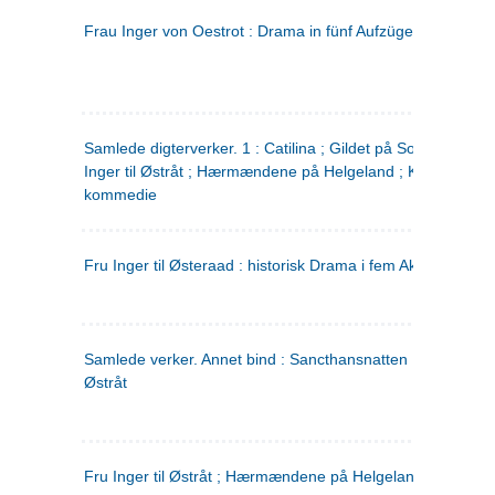
Frau Inger von Oestrot : Drama in fünf Aufzügen
(tysk)
Samlede digterverker. 1 : Catilina ; Gildet på Solhaug ; Fru
Inger til Østråt ; Hærmændene på Helgeland ; Kjærlighede
kommedie
Fru Inger til Østeraad : historisk Drama i fem Akter
Samlede verker. Annet bind : Sancthansnatten ; Fru Inger ti
Østråt
Fru Inger til Østråt ; Hærmændene på Helgeland