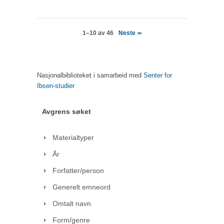
Neste
1–10 av 46
>>
Nasjonalbiblioteket i samarbeid med
Senter for
Ibsen-studier
Avgrens søket
Materialtyper
År
Forfatter/person
Generelt emneord
Omtalt navn
Form/genre