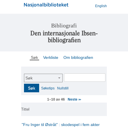
English
Bibliografi
Den internasjonale Ibsen-
bibliografien
Søk
Verkliste
Om bibliografien
Søk
Søk
Søketips
Nullstill
Neste
1–10 av 46
>>
Tittel
"Fru Inger til Østråt" : skodespel i fem akter