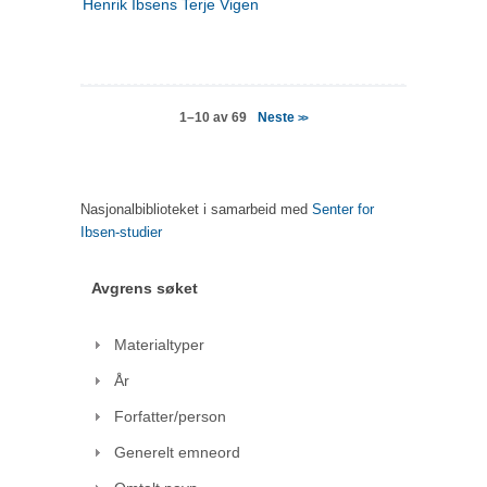
Henrik Ibsens Terje Vigen
Neste
1–10 av 69
>>
Nasjonalbiblioteket i samarbeid med
Senter for
Ibsen-studier
Avgrens søket
Materialtyper
År
Forfatter/person
Generelt emneord