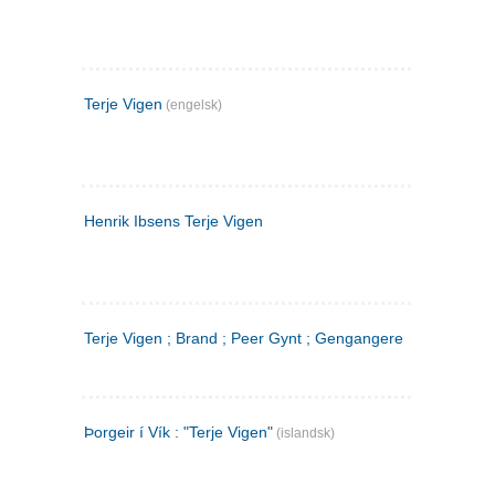
Terje Vigen
(engelsk)
Henrik Ibsens Terje Vigen
Terje Vigen ; Brand ; Peer Gynt ; Gengangere
Þorgeir í Vík : "Terje Vigen"
(islandsk)