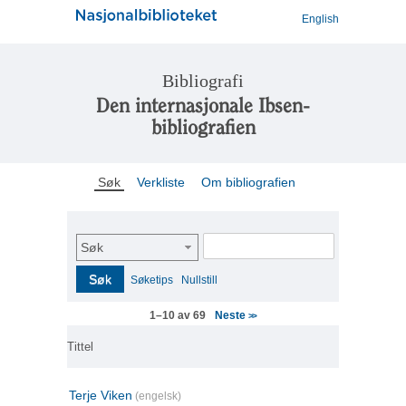
English
Bibliografi
Den internasjonale Ibsen-
bibliografien
Søk
Verkliste
Om bibliografien
Søk
Søk
Søketips
Nullstill
Neste
1–10 av 69
>>
Tittel
Terje Viken
(engelsk)