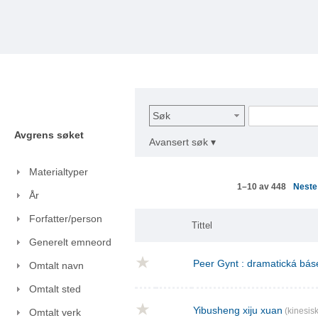
Søk
Avgrens søket
Avansert søk ▾
Materialtyper
Nest
1–10 av 448
År
Forfatter/person
Tittel
Generelt emneord
Peer Gynt : dramatická báse
Omtalt navn
Omtalt sted
Yibusheng xiju xuan
(kinesisk
Omtalt verk