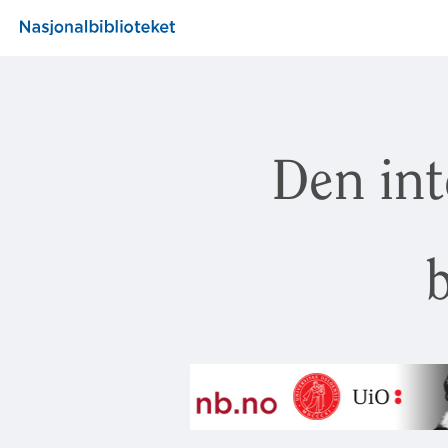
Den int
b