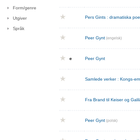
Form/genre
Pers Gints : dramatiska po
Utgiver
Språk
Peer Gynt
(engelsk)
e
Peer Gynt
Samlede verker : Kongs-emn
Fra Brand til Keiser og Gal
Peer Gynt
(polsk)