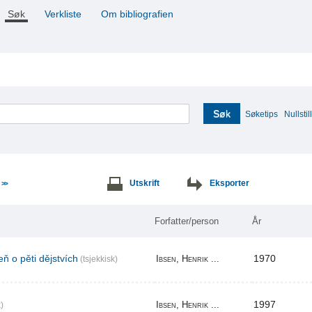
Søk
Verkliste
Om bibliografien
Søk
Søketips
Nullstill
e
Utskrift
Eksporter
>>
Forfatter/person
År
ň o pěti dějstvích
1970
Ibsen, Henrik ...
(tsjekkisk)
1997
Ibsen, Henrik ...
)