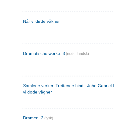
Når vi døde våkner
Dramatische werke. 3
(nederlandsk)
Samlede verker. Trettende bind : John Gabriel Borkman ; 
vi døde vågner
Dramen. 2
(tysk)