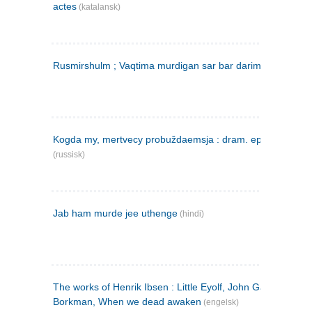
actes
(katalansk)
Rusmirshulm ; Vaqtima murdigan sar bar darim
(farsi)
Kogda my, mertvecy probuždaemsja : dram. epilog v 3 d
(russisk)
Jab ham murde jee uthenge
(hindi)
The works of Henrik Ibsen : Little Eyolf, John Gabriel
Borkman, When we dead awaken
(engelsk)