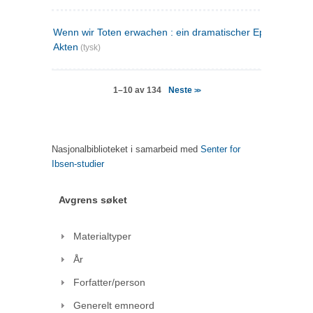
Wenn wir Toten erwachen : ein dramatischer Epilog in drei
Akten
(tysk)
Neste
1–10 av 134
>>
Nasjonalbiblioteket i samarbeid med
Senter for
Ibsen-studier
Avgrens søket
Materialtyper
År
Forfatter/person
Generelt emneord