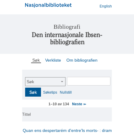
English
Bibliografi
Den internasjonale Ibsen-
bibliografien
Søk
Verkliste
Om bibliografien
Søk
Søk
Søketips
Nullstill
Neste
1–10 av 134
>>
Tittel
Quan ens despertarém d'entre'ls morts- : drama en tres