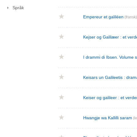
Språk
Empereur et galiléen
(fransk)
Kejser og Galilæer : et verd
I drammi di Ibsen. Volume 
Keisars un Galileetis : dra
Keiser og galileer : et verde
Hwangje wa Kallilli saram
(k