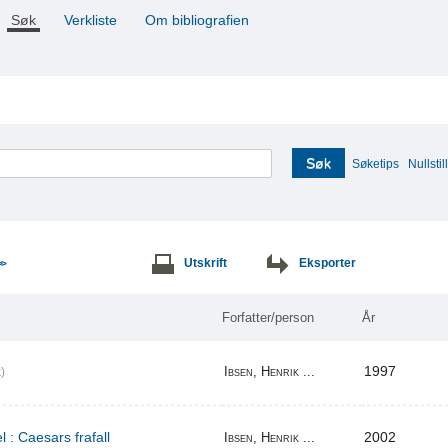
Søk
Verkliste
Om bibliografien
Søk
Søketips
Nullstill
Utskrift
Eksporter
>>
Forfatter/person
År
1997
Ibsen, Henrik ...
)
l : Caesars frafall
2002
Ibsen, Henrik ...