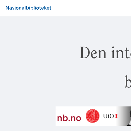
Den int
b