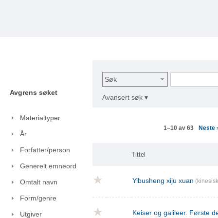
Søk
Avgrens søket
Avansert søk ▾
Materialtyper
Neste
1–10 av 63
År
Forfatter/person
Tittel
Generelt emneord
Yibusheng xiju xuan
(kinesisk
Omtalt navn
Form/genre
Keiser og galileer. Første de
Utgiver