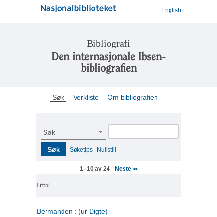
English
Bibliografi
Den internasjonale Ibsen-
bibliografien
Søk
Verkliste
Om bibliografien
Søk
Søk
Søketips
Nullstill
Neste
1–10 av 24
>>
Tittel
Bermanden : (ur Digte)