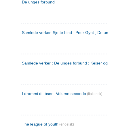
De unges forbund
Samlede verker. Sjette bind : Peer Gynt ; De unges Forbu
Samlede verker : De unges forbund ; Keiser og Galilæer. 3
I drammi di Ibsen. Volume secondo
(italiensk)
The league of youth
(engelsk)