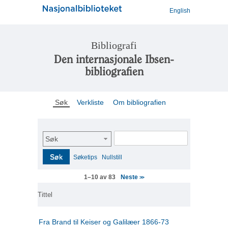
English
Bibliografi
Den internasjonale Ibsen-
bibliografien
Søk
Verkliste
Om bibliografien
Søk
Søk
Søketips
Nullstill
Neste
1–10 av 83
>>
Tittel
Fra Brand til Keiser og Galilæer 1866-73