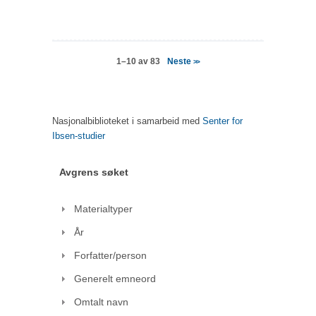
Neste
1–10 av 83
>>
Nasjonalbiblioteket i samarbeid med
Senter for
Ibsen-studier
Avgrens søket
Materialtyper
År
Forfatter/person
Generelt emneord
Omtalt navn