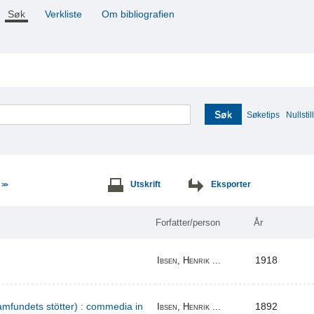
Søk
Verkliste
Om bibliografien
Søk
Søketips
Nullstill
e
Utskrift
Eksporter
>>
Forfatter/person
År
1918
Ibsen, Henrik ...
amfundets stötter) : commedia in
1892
Ibsen, Henrik ...