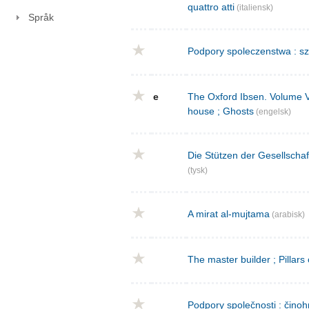
quattro atti
(italiensk)
Språk
Podpory spoleczenstwa : sz
e
The Oxford Ibsen. Volume V : 
house ; Ghosts
(engelsk)
Die Stützen der Gesellschaf
(tysk)
A mirat al-mujtama
(arabisk)
The master builder ; Pillars
Podpory společnosti : činoh