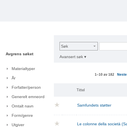
Søk
Avgrens søket
Avansert søk ▾
Materialtyper
Nest
1–10 av 182
År
Forfatter/person
Tittel
Generelt emneord
Samfundets støtter
Omtalt navn
Form/genre
Le colonne della società (S
Utgiver