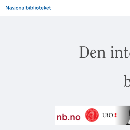
Den int
b