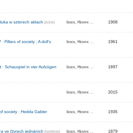
tuka w szterech aktach
1908
Ibsen, Henrik ...
(polsk)
Pillars of society ; A doll's
1961
Ibsen, Henrik ...
t : Schauspiel in vier Aufzügen
1897
Ibsen, Henrik ...
2015
Ibsen, Henrik ...
 of society ; Hedda Gabler
1935
Ibsen, Henrik ...
ra ve čtyrech jednáních
1879
Ibsen, Henrik ...
(tsjekkisk)