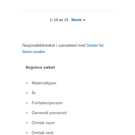
Neste
1–10 av 15
>>
Nasjonalbiblioteket i samarbeid med
Senter for
Ibsen-studier
Avgrens søket
Materialtyper
År
Forfatter/person
Generelt emneord
Omtalt navn
Omtalt verk