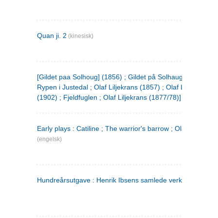
Quan ji. 2
(kinesisk)
[Gildet paa Solhoug] (1856) ; Gildet på Solhaug (1883) ;
Rypen i Justedal ; Olaf Liljekrans (1857) ; Olaf Liljekrans
(1902) ; Fjeldfuglen ; Olaf Liljekrans (1877/78)]
Early plays : Catiline ; The warrior's barrow ; Olaf Liljekran
(engelsk)
Hundreårsutgave : Henrik Ibsens samlede verker. 3