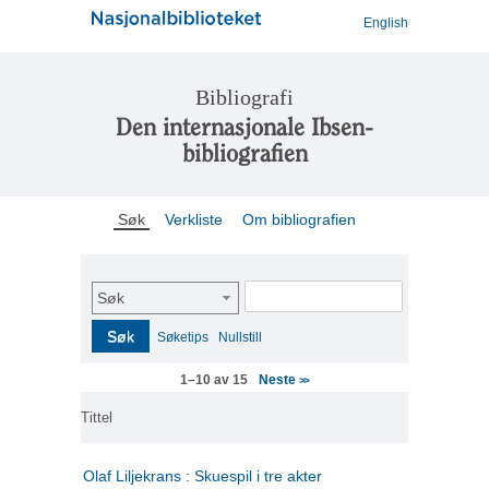
English
Bibliografi
Den internasjonale Ibsen-
bibliografien
Søk
Verkliste
Om bibliografien
Søk
Søk
Søketips
Nullstill
Neste
1–10 av 15
>>
Tittel
Olaf Liljekrans : Skuespil i tre akter