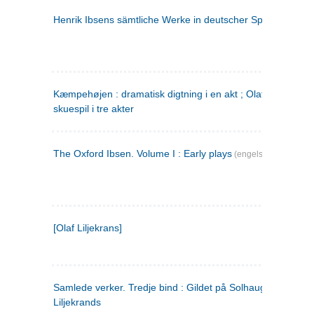
Henrik Ibsens sämtliche Werke in deutscher Sprache. 2
(ty
Kæmpehøjen : dramatisk digtning i en akt ; Olaf Liljekrans 
skuespil i tre akter
The Oxford Ibsen. Volume I : Early plays
(engelsk)
[Olaf Liljekrans]
Samlede verker. Tredje bind : Gildet på Solhaug ; Olaf
Liljekrands