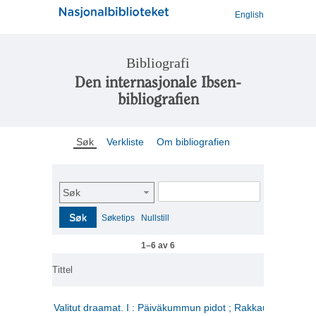
English
Bibliografi
Den internasjonale Ibsen-
bibliografien
Søk
Verkliste
Om bibliografien
Søk
Søk
Søketips
Nullstill
1–6 av 6
Tittel
Valitut draamat. I : Päiväkummun pidot ; Rakkauden kome