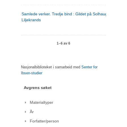
Samlede verker. Tredje bind : Gildet på Solhaug ; Olaf
Liljekrands
1–6 av 6
Nasjonalbiblioteket i samarbeid med
Senter for
Ibsen-studier
Avgrens søket
Materialtyper
År
Forfatter/person