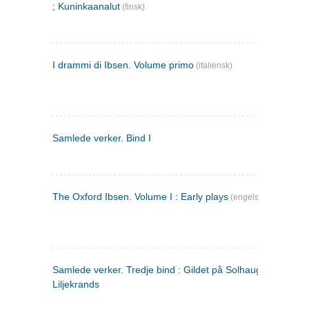
; Kuninkaanalut
(finsk)
I drammi di Ibsen. Volume primo
(italiensk)
Samlede verker. Bind I
The Oxford Ibsen. Volume I : Early plays
(engelsk)
Samlede verker. Tredje bind : Gildet på Solhaug ; Olaf
Liljekrands