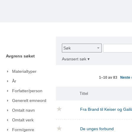
Søk
Avgrens søket
Avansert søk ▾
Materialtyper
Neste
1–10 av 83
År
Forfatter/person
Tittel
Generelt emneord
Fra Brand til Keiser og Gal
Omtalt navn
Omtalt verk
De unges forbund
Form/genre