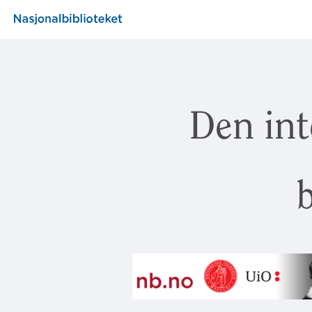
Den int
b