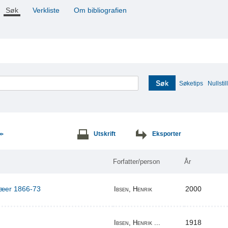
Søk
Verkliste
Om bibliografien
Søk
Søketips
Nullstill
Utskrift
Eksporter
>>
Forfatter/person
År
ilæer 1866-73
2000
Ibsen, Henrik
1918
Ibsen, Henrik ...