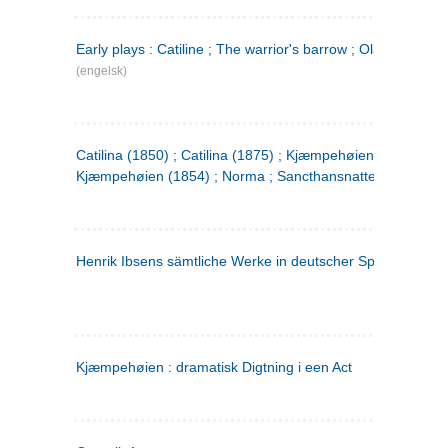
Early plays : Catiline ; The warrior's barrow ; Olaf Liljekran
(engelsk)
Catilina (1850) ; Catilina (1875) ; Kjæmpehøien (1850) ;
Kjæmpehøien (1854) ; Norma ; Sancthansnatten
Henrik Ibsens sämtliche Werke in deutscher Sprache. 2
(ty
Kjæmpehøien : dramatisk Digtning i een Act