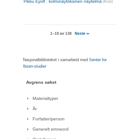
Pikku Eyolf : kolminäytöksinen näytelmä
(finsk)
Neste
1–10 av 138
>>
Nasjonalbiblioteket i samarbeid med
Senter for
Ibsen-studier
Avgrens søket
Materialtyper
År
Forfatter/person
Generelt emneord