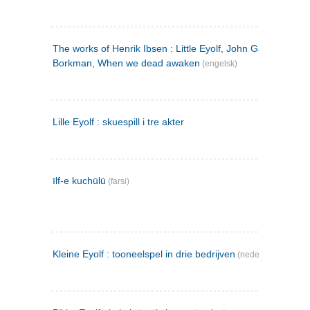
The works of Henrik Ibsen : Little Eyolf, John Gabriel
Borkman, When we dead awaken
(engelsk)
Lille Eyolf : skuespill i tre akter
īlf-e kuchūlū
(farsi)
Kleine Eyolf : tooneelspel in drie bedrijven
(nederlandsk)