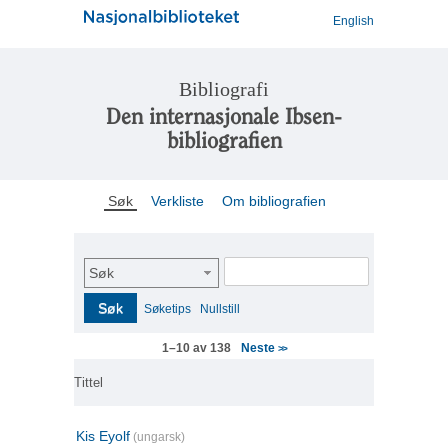
English
Bibliografi
Den internasjonale Ibsen-
bibliografien
Søk
Verkliste
Om bibliografien
Søk
Søk
Søketips
Nullstill
Neste
1–10 av 138
>>
Tittel
Kis Eyolf
(ungarsk)