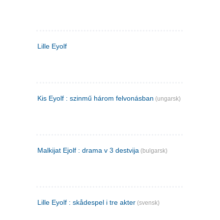
Lille Eyolf
Kis Eyolf : szinmű három felvonásban
(ungarsk)
Malkijat Ejolf : drama v 3 destvija
(bulgarsk)
Lille Eyolf : skådespel i tre akter
(svensk)